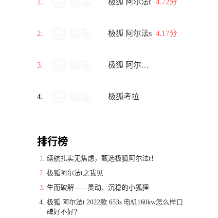
1.
极狐 阿尔法t
4.72分
2.
极狐 阿尔法s
4.17分
3.
极狐 阿尔法t5
4.
极狐考拉
排行榜
续航扎实无焦虑，甄选极狐阿尔法t！
极狐阿尔法t之我见
生而破解——灵动、沉稳的小狐狸
极狐 阿尔法t 2022款 653s 电机160kw怎么样口
碑好不好？