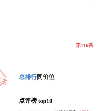
口碑好不好-亚博电竞网站
第116名
总排行
同价位
点评榜 top10