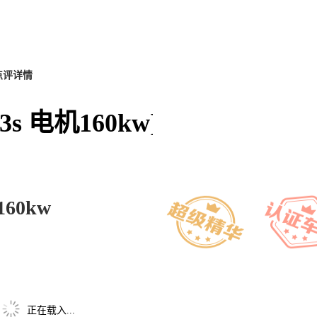
点评详情
 653s 电机160kw]怎么样
160kw
正在载入...