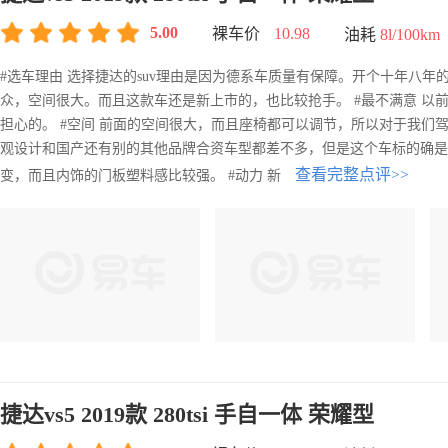
5.00
裸车价
10.98
油耗
8l/100km
#选车理由 选择捷达的suv理由是因为德系车质量有保障。开个十年八年
众，空间很大。而且这款车还是新上市的，也比较抢手。 #最不满意 以
担心的。 #空间 前面的空间很大，而且座椅都可以调节，所以对于我们驾
观设计和国产还有别的其他品牌合资车型都差不多，但是这个车标的确是太
查看完整点评>>
变，而且内饰的门板塑料感比较强。 #动力 新
捷达vs5 2019款 280tsi 手自一体 荣耀型