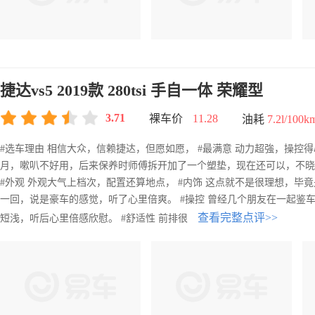
捷达vs5 2019款 280tsi 手自一体 荣耀型
3.71
裸车价
11.28
油耗
7.2l/100k
#选车理由 相信大众，信赖捷达，但愿如愿， #最满意 动力超強，操控
月，嗽叭不好用，后来保养时师傅拆开加了一个塑垫，现在还可以，不晓得
#外观 外观大气上档次，配置还算地点， #内饰 这点就不是很理想，毕
一回，说是豪车的感觉，听了心里倍爽。 #操控 曾经几个朋友在一起鉴
查看完整点评>>
短浅，听后心里倍感欣慰。 #舒适性 前排很