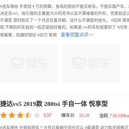
#选车理由 手里就十万的预算，身高的原因不能买轿车，不想买国产车，
决定买vs5，吸引我的主要是大众的背书以及不算难看的外形，兜里就这么多
不满意 暂时刚买了一个月还在蜜月期，没什么不满意的地方。 #空间 够
观 不跟别的车放到一起还是挺好看的。如果是 vw的车标就更好了 #内
查看完整点评>>
很看重，机器好就好 #动力 够用
捷达vs5 2019款 280tsi 手自一体 悦享型
3.57
裸车价
10.28
油耗
7.8l/100k
#选车理由 外观和德系三大件后备箱空间也可以 #最满意 动力和平顺都可