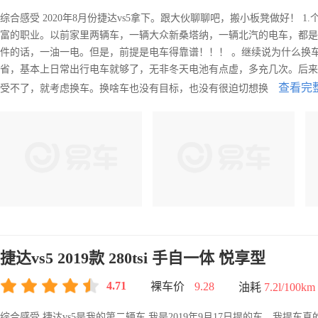
综合感受 2020年8月份捷达vs5拿下。跟大伙聊聊吧，搬小板凳做好！
富的职业。以前家里两辆车，一辆大众新桑塔纳，一辆北汽的电车，都是
件的话，一油一电。但是，前提是电车得靠谱！！！ 。继续说为什么换
省，基本上日常出行电车就够了，无非冬天电池有点虚，多充几次。后来
查看完
受不了，就考虑换车。换啥车也没有目标，也没有很迫切想换
捷达vs5 2019款 280tsi 手自一体 悦享型
4.71
裸车价
9.28
油耗
7.2l/100km
综合感受 捷达vs5是我的第二辆车 我是2019年9月17日提的车，我