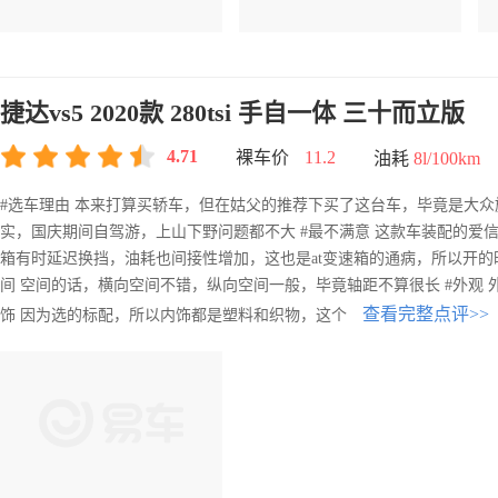
捷达vs5 2020款 280tsi 手自一体 三十而立版
4.71
裸车价
11.2
油耗
8l/100km
#选车理由 本来打算买轿车，但在姑父的推荐下买了这台车，毕竟是大众
实，国庆期间自驾游，上山下野问题都不大 #最不满意 这款车装配的爱
箱有时延迟换挡，油耗也间接性增加，这也是at变速箱的通病，所以开的
间 空间的话，横向空间不错，纵向空间一般，毕竟轴距不算很长 #外观 
查看完整点评>>
饰 因为选的标配，所以内饰都是塑料和织物，这个