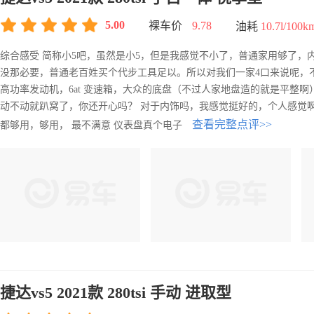
5.00
裸车价
9.78
油耗
10.7l/100k
综合感受 简称小5吧，虽然是小5，但是我感觉不小了，普通家用够了
没那必要，普通老百姓买个代步工具足以。所以对我们一家4口来说呢，不小了，
高功率发动机，6at 变速箱，大众的底盘（不过人家地盘造的就是平整
动不动就趴窝了，你还开心吗？ 对于内饰吗，我感觉挺好的，个人感觉啊
查看完整点评>>
都够用，够用， 最不满意 仪表盘真个电子
捷达vs5 2021款 280tsi 手动 进取型