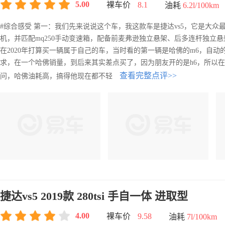
5.00
裸车价
8.1
油耗
6.2l/100km
#综合感受 第一：我们先来说说这个车，我这款车是捷达vs5，它是大众最先进的
机，并匹配mq250手动变速箱，配备前麦弗逊独立悬架、后多连杆独立悬
在2020年打算买一辆属于自己的车，当时看的第一辆是哈佛的m6，自
求，在一个哈佛销量，到后来其实差点买了，因为朋友开的是h6，所以
查看完整点评>>
问，哈佛油耗高，搞得他现在都不轻
捷达vs5 2019款 280tsi 手自一体 进取型
4.00
裸车价
9.58
油耗
7l/100km