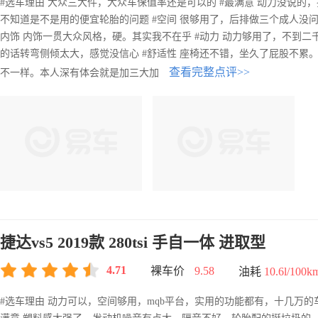
#选车理由 大众三大件，大众车保值率还是可以的 #最满意 动力没说的
不知道是不是用的便宜轮胎的问题 #空间 很够用了，后排做三个成人没问
内饰 内饰一贯大众风格，硬。其实我不在乎 #动力 动力够用了，不到二
的话转弯侧倾太大，感觉没信心 #舒适性 座椅还不错，坐久了屁股不累。
查看完整点评>>
不一样。本人深有体会就是加三大加
捷达vs5 2019款 280tsi 手自一体 进取型
4.71
裸车价
9.58
油耗
10.6l/100k
#选车理由 动力可以，空间够用，mqb平台，实用的功能都有，十几万的