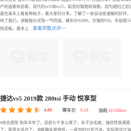
产的逍客和劲客，现代的ix35和ix25，起亚的智跑和探歌。因为媳妇之
直在易车上看各种帖子，看大家的分享。了解了一些自动变速箱的好坏，决定
待了我们，讲解报价试驾一气阿成。裸车价92800，交强险950，车船税3
查看完整点评>>
挡泥板。基本上
捷达vs5 2019款 280tsi 手动 悦享型
4.86
裸车价
9.18
油耗
6l/100km
#综合感受 购车半年了，目前七千多公里了，车子没毛病，操控性很满
了，家用太适合了，油耗确实是很低，一直加的95号汽油，实际测试过油