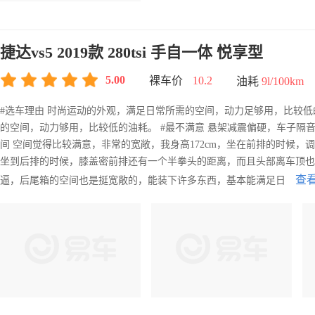
捷达vs5 2019款 280tsi 手自一体 悦享型
5.00
裸车价
10.2
油耗
9l/100km
#选车理由 时尚运动的外观，满足日常所需的空间，动力足够用，比较低
的空间，动力够用，比较低的油耗。 #最不满意 悬架减震偏硬，车子隔
间 空间觉得比较满意，非常的宽敞，我身高172cm，坐在前排的时候
坐到后排的时候，膝盖密前排还有一个半拳头的距离，而且头部离车顶也
查
逼，后尾箱的空间也是挺宽敞的，能装下许多东西，基本能满足日