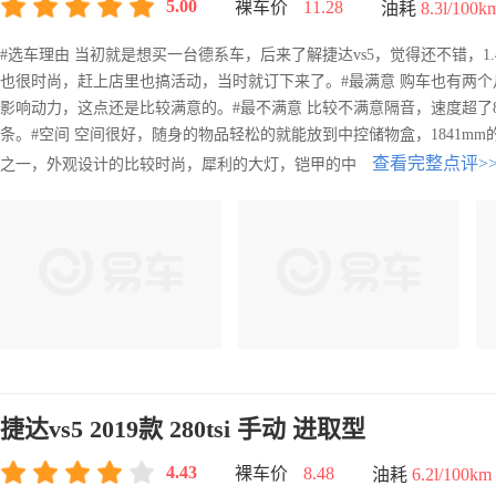
5.00
裸车价
11.28
油耗
8.3l/100k
#选车理由 当初就是想买一台德系车，后来了解捷达vs5，觉得还不错，
也很时尚，赶上店里也搞活动，当时就订下来了。#最满意 购车也有两
影响动力，这点还是比较满意的。#最不满意 比较不满意隔音，速度超了
条。#空间 空间很好，随身的物品轻松的就能放到中控储物盒，1841m
查看完整点评>
之一，外观设计的比较时尚，犀利的大灯，铠甲的中
捷达vs5 2019款 280tsi 手动 进取型
4.43
裸车价
8.48
油耗
6.2l/100km