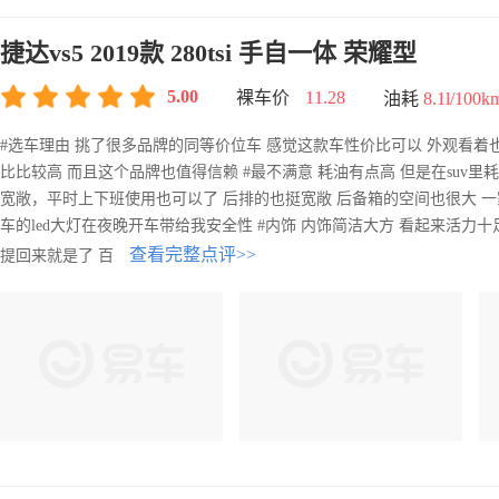
捷达vs5 2019款 280tsi 手自一体 荣耀型
5.00
裸车价
11.28
油耗
8.1l/100k
#选车理由 挑了很多品牌的同等价位车 感觉这款车性价比可以 外观看着
比比较高 而且这个品牌也值得信赖 #最不满意 耗油有点高 但是在suv里
宽敞，平时上下班使用也可以了 后排的也挺宽敞 后备箱的空间也很大 一
车的led大灯在夜晚开车带给我安全性 #内饰 内饰简洁大方 看起来活力十
查看完整点评>>
提回来就是了 百