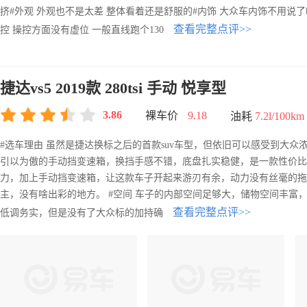
挤#外观 外观也不是太差 整体看着还是舒服的#内饰 大众车内饰不用说了
查看完整点评>>
控 操控方面没有虚位 一般直线跑个130
捷达vs5 2019款 280tsi 手动 悦享型
3.86
裸车价
9.18
油耗
7.2l/100km
#选车理由 虽然是捷达换标之后的首款suv车型，但依旧可以感受到大众浓浓
引以为傲的手动挡变速箱，换挡手感不错，底盘扎实稳健，是一款性价比不错
力，加上手动挡变速箱，让这款车子开起来游刃有余，动力没有丝毫的拖泥
主，没有啥出彩的地方。 #空间 车子的内部空间足够大，储物空间丰富，
查看完整点评>>
低调务实，但是没有了大众标的加持确