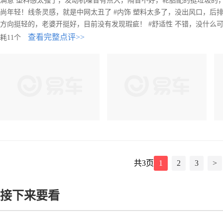
满意 塑料感太强了，发动机噪音有点大，隔音不好，轮胎配的挺垃圾的，后
尚年轻！线条灵感，就是中网太丑了 #内饰 塑料太多了，没出风口，后排没
方向挺轻的，老婆开挺好，目前没有发现瑕疵！ #舒适性 不错，没什么可
查看完整点评>>
耗11个
共
3
页
1
2
3
>
接下来要看