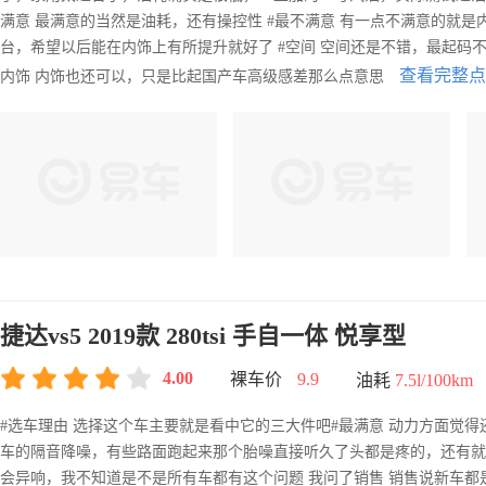
满意 最满意的当然是油耗，还有操控性 #最不满意 有一点不满意的就是
台，希望以后能在内饰上有所提升就好了 #空间 空间还是不错，最起码不
查看完整点
内饰 内饰也还可以，只是比起国产车高级感差那么点意思
捷达vs5 2019款 280tsi 手自一体 悦享型
4.00
裸车价
9.9
油耗
7.5l/100km
#选车理由 选择这个车主要就是看中它的三大件吧#最满意 动力方面觉
车的隔音降噪，有些路面跑起来那个胎噪直接听久了头都是疼的，还有就
会异响，我不知道是不是所有车都有这个问题 我问了销售 销售说新车都是