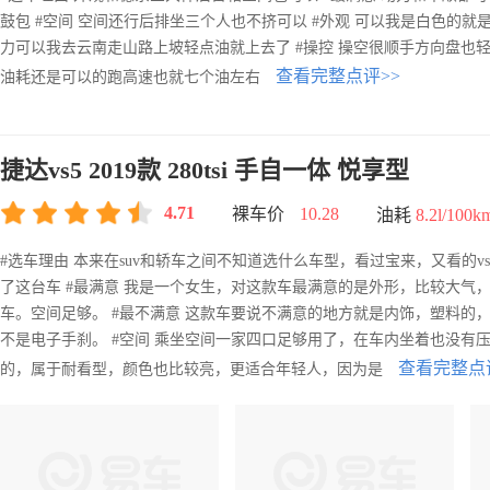
鼓包 #空间 空间还行后排坐三个人也不挤可以 #外观 可以我是白色的就是
力可以我去云南走山路上坡轻点油就上去了 #操控 操空很顺手方向盘也轻
查看完整点评>>
油耗还是可以的跑高速也就七个油左右
捷达vs5 2019款 280tsi 手自一体 悦享型
4.71
裸车价
10.28
油耗
8.2l/100k
#选车理由 本来在suv和轿车之间不知道选什么车型，看过宝来，又看的
了这台车 #最满意 我是一个女生，对这款车最满意的是外形，比较大气
车。空间足够。 #最不满意 这款车要说不满意的地方就是内饰，塑料的
不是电子手刹。 #空间 乘坐空间一家四口足够用了，在车内坐着也没有压
查看完整点
的，属于耐看型，颜色也比较亮，更适合年轻人，因为是