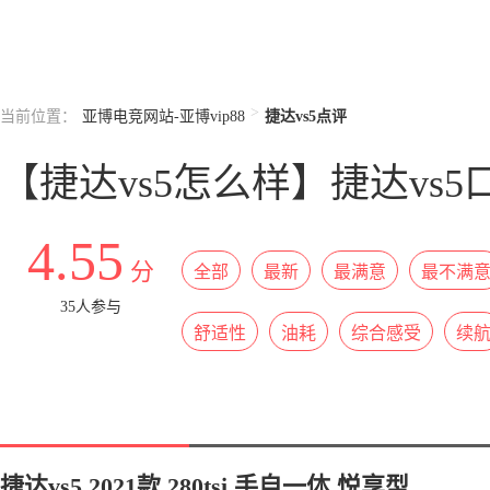
>
当前位置：
亚博电竞网站-亚博vip88
捷达vs5点评
【捷达vs5怎么样】捷达vs
4.55
分
全部
最新
最满意
最不满
35人参与
舒适性
油耗
综合感受
续
捷达vs5 2021款 280tsi 手自一体 悦享型