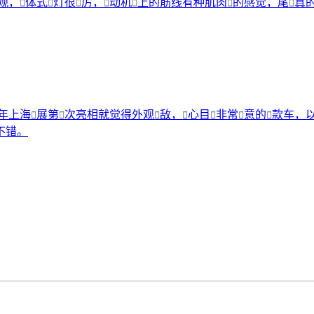
观，
体式
灯很
厉，
动机
上的筋线有种肌肉
的感觉，尾
真







年上海
展第
次亮相就觉得外观
敌，
心目
非常
意的
款车，







不错。