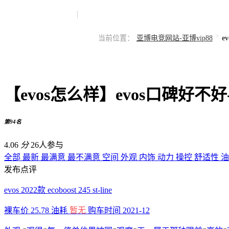
>
当前位置：
亚博电竞网站-亚博vip88
e
【evos怎么样】evos口碑好不
第94名
4.06
分
26人参与
全部
最新
最满意
最不满意
空间
外观
内饰
动力
操控
舒适性
发布点评
evos 2022款 ecoboost 245 st-line
裸车价
25.78
油耗
暂无
购车时间
2021-12