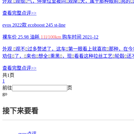
外观
观很
气，停单位里被同
观摩
天，属于那种眼前
亮的






查看完整点评>>
evos 2022款 ecoboost 245 st-line
裸车价
25.98
油耗
11l/100km
购车时间
2021-12
外观
观不
过多赘述了，这车
第一眼看上就喜欢
那种，在今




劝住
了，
来也
想全
熏黑
，现
看看这种拉丝工艺
轮毂
还








查看完整点评>>
共
1
页
1
前往
页
go
接下来要看
evos点评