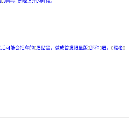
的
帅特别是晚上开的时候。

以后可能会把车的
眉贴黑，做成首发限量版
那种
眉，
毂老




