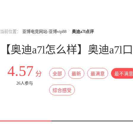
>
当前位置：
亚博电竞网站-亚博vip88
奥迪a7l点评
【奥迪a7l怎么样】奥迪a7
4.57
分
全部
最新
最满意
最不满
26人参与
综合感受